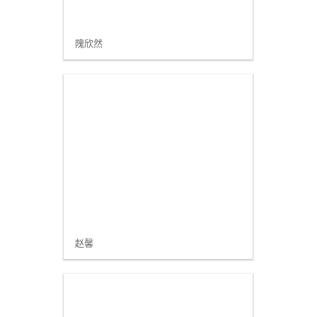
隗欣然
赵馨