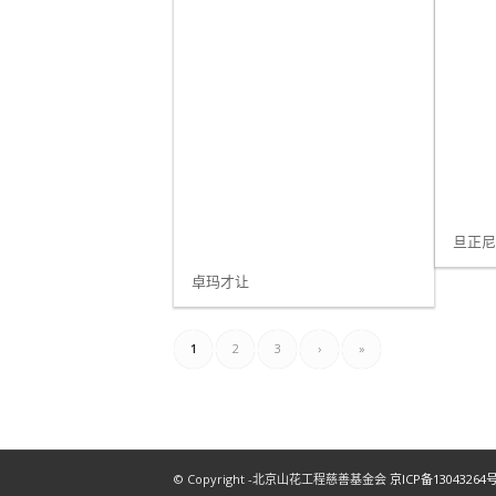
旦正
卓玛才让
1
2
3
›
»
© Copyright -北京山花工程慈善基金会
京ICP备13043264号