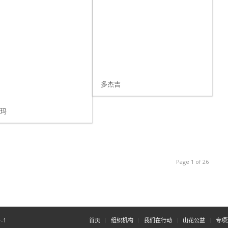
多杰吉
尼玛
Page 1 of 26
-1
首页
组织机构
我们在行动
山花公益
专项