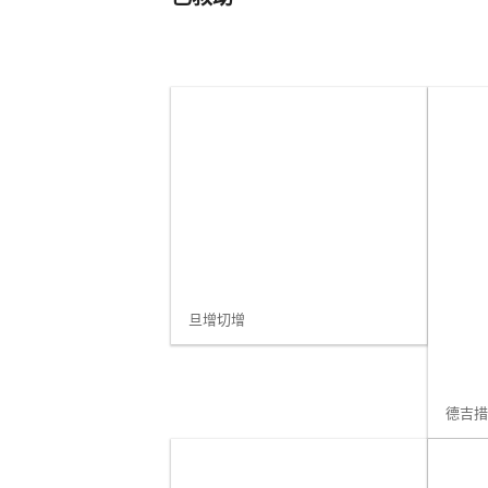
旦增切增
德吉