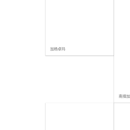
加杨卓玛
南措