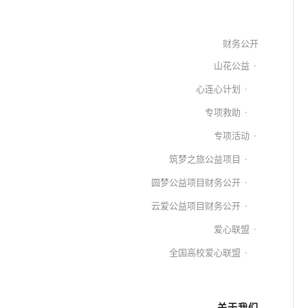
财务公开
山花公益
心连心计划
专项救助
专项活动
筑梦之旅公益项目
圆梦公益项目财务公开
云爱公益项目财务公开
爱心联盟
全国高校爱心联盟
关于我们