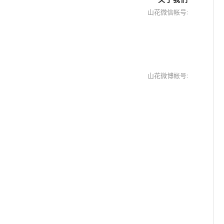
山花微信帐号:
山花微博帐号: