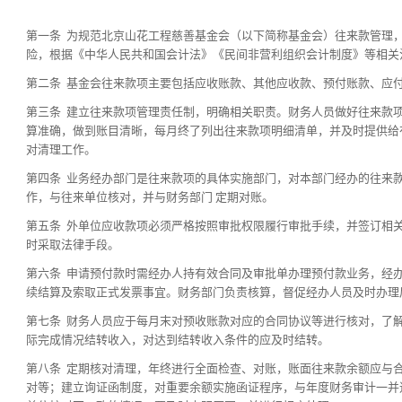
第一条 为规范北京山花工程慈善基金会（以下简称基金会）往来款管理
险，根据《中华人民共和国会计法》《民间非营利组织会计制度》等相关
第二条 基金会往来款项主要包括应收账款、其他应收款、预付账款、应
第三条 建立往来款项管理责任制，明确相关职责。财务人员做好往来款
算准确，做到账目清晰，每月终了列出往来款项明细清单，并及时提供给
对清理工作。
第四条 业务经办部门是往来款项的具体实施部门，对本部门经办的往来
作，与往来单位核对，并与财务部门 定期对账。
第五条 外单位应收款项必须严格按照审批权限履行审批手续，并签订相
时采取法律手段。
第六条 申请预付款时需经办人持有效合同及审批单办理预付款业务，经
续结算及索取正式发票事宜。财务部门负责核算，督促经办人员及时办理
第七条 财务人员应于每月末对预收账款对应的合同协议等进行核对，了
际完成情况结转收入，对达到结转收入条件的应及时结转。
第八条 定期核对清理，年终进行全面检查、对账，账面往来款余额应与
对等；建立询证函制度，对重要余额实施函证程序，与年度财务审计一并