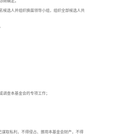
协商确定。
名候选人并组织换届领导小组，组织全部候选人共
。
或调查本基金会的专项工作；
己谋取私利，不得侵占、挪用本基金会财产，不得