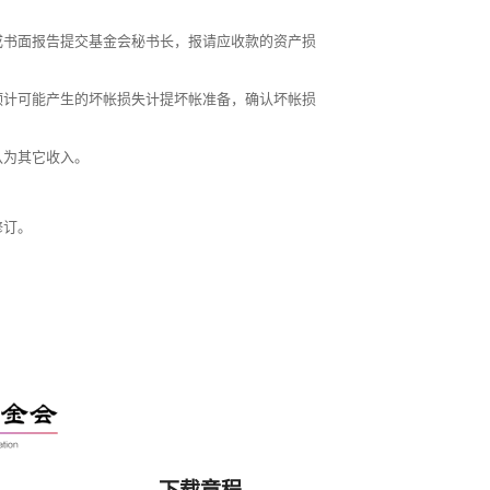
成书面报告提交基金会秘书长，报请应收款的资产损
预计可能产生的坏帐损失计提坏帐准备，确认坏帐损
认为其它收入。
修订。
下载章程