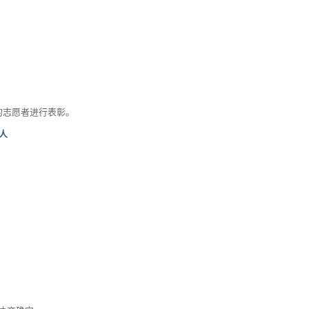
；
的志愿者进行表彰。
人