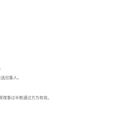
。
推选召集人。
出席理事过半数通过方为有效。