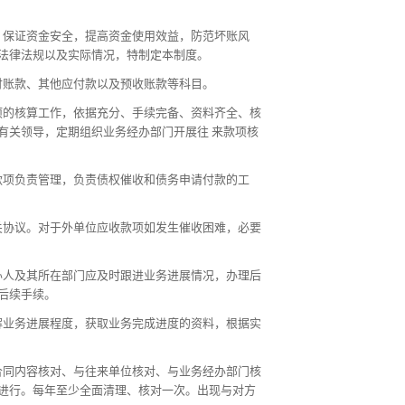
，保证资金安全，提高资金使用效益，防范坏账风
法律法规以及实际情况，特制定本制度。
付账款、其他应付款以及预收账款等科目。
项的核算工作，依据充分、手续完备、资料齐全、核
有关领导，定期组织业务经办部门开展往 来款项核
款项负责管理，负责债权催收和债务申请付款的工
关协议。对于外单位应收款项如发生催收困难，必要
办人及其所在部门应及时跟进业务进展情况，办理后
后续手续。
解业务进展程度，获取业务完成进度的资料，根据实
合同内容核对、与往来单位核对、与业务经办部门核
进行。每年至少全面清理、核对一次。出现与对方