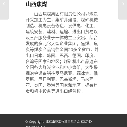
山西焦煤
凡客诚品


山西焦煤集团有限责任公司以煤炭
开采加工为主，集矿井建设、煤矿机械
制造、机电设备修造、发供电、化工、
建筑安装、建材、运输、进出口贸易以
及三产服务业于一体的主业突出、综合
发展的多元化大型企业集团。焦煤、焦
炭等煤炭产品销往全国20多个省市，并
出口日本、韩国、巴西、德国、印度、
台湾等国家和地区；煤矿机电产品遍布
全国各大煤炭企业和中小煤矿，大型采
掘冶金设备销往罗马尼亚、菲律宾、俄
罗斯、尼日利亚、巴基斯坦、马来西
亚、泰国、香港等国家和地区。拥有焦
炭和机电设备等进出口经营权。
© Copyright -北京山花工程慈善基金会
京ICP备