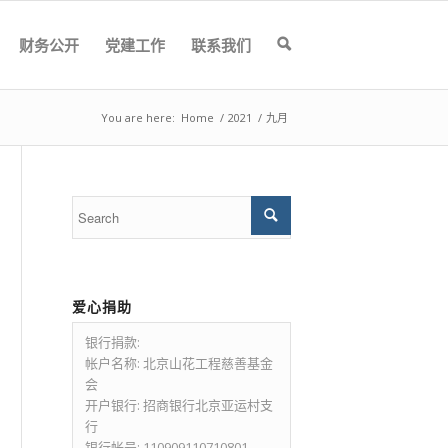
财务公开
党建工作
联系我们
🔍
You are here:
Home
/
2021
/
九月
爱心捐助
银行捐款:
帐户名称: 北京山花工程慈善基金
会
开户银行: 招商银行北京亚运村支
行
银行帐号: 110909110710801