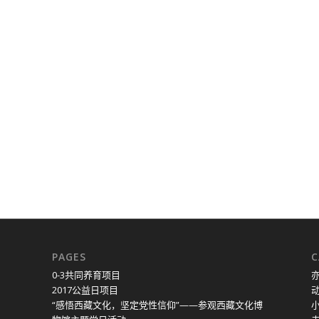
PAGES
C
0-3共同养育项目
2017公益日项目
“感悟西藏文化，坚定党性信仰”——参观西藏文化博