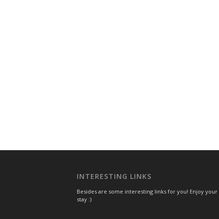
INTERESTING LINKS
Besides are some interesting links for you! Enjoy your
stay :)