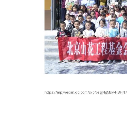
https://mp.weixin.qq.com/s/oNegjNgMsv-HBHN