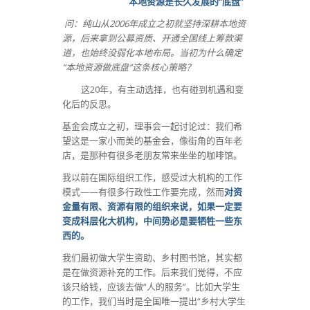
本地资源是长久发展的“底盘”
问：纯山从2006年成立之初就坚持深耕本地资
源，后来拿到公募资质、开通全国线上筹款渠
道，也始终没弱化本地布局。当初为什么确定
“本地资源做底盘”这条核心策略？
这20年，有主动选择，也有碰到机遇和变
化后的反思。
基金会成立之初，理事会一起讨论过：我们希
望这是一家小而美的基金会，像街角的百年老
店，是那种有很多老朋友常来坐坐的咖啡馆。
我以前在国际组织工作，感受过大机构的工作
模式——有很多行政性工作要完成，然而
对资
金量有限、资源有限的组织来说，如果一定要
变成科层化大机构，中间势必是要牺牲一些东
西的。
我们最初做大学生资助、乡村图书馆，其实都
是在做资源补充的工作。后来我们觉得，不应
该只给钱，应该去做“人的服务”。比如大学生
的工作，我们当时是全国唯一提出“乡村大学生