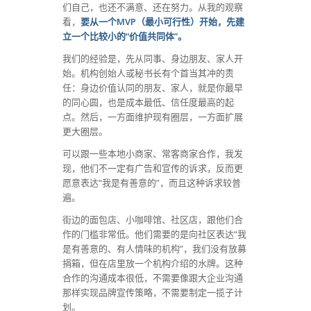
们自己，也还不满意、还在努力。从我的观察
看，
要从一个MVP（最小可行性）开始，先建
立一个比较小的“价值共同体”。
我们的经验是，先从同事、身边朋友、家人开
始。机构创始人或秘书长有个首当其冲的责
任：身边价值认同的朋友、家人，就是你最早
的同心圆，也是成本最低、信任度最高的起
点。然后，一方面维护现有圈层，一方面扩展
更大圈层。
可以跟一些本地小商家、常客商家合作，我发
现，他们不一定有广告和宣传的诉求，反而更
愿意表达“我是有善意的”，而且这种诉求较普
遍。
街边的面包店、小咖啡馆、社区店，跟他们合
作的门槛非常低。他们需要的是向社区表达“我
是有善意的、有人情味的机构”，我们没有放募
捐箱，但在店里放一个机构介绍的水牌。这种
合作的沟通成本很低，不需要像跟大企业沟通
那样实现品牌宣传策略，不需要制定一揽子计
划。