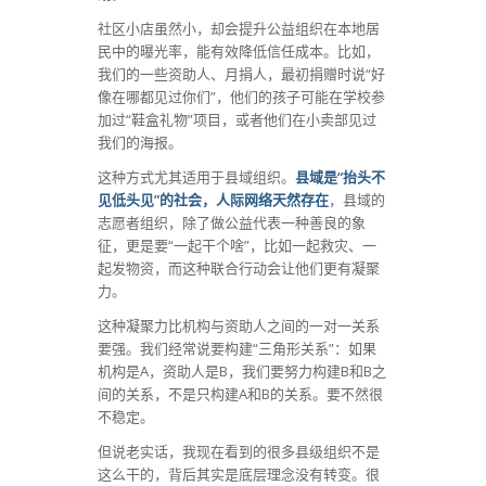
社区小店虽然小，却会提升公益组织在本地居
民中的曝光率，能有效降低信任成本。比如，
我们的一些资助人、月捐人，最初捐赠时说“好
像在哪都见过你们”，他们的孩子可能在学校参
加过“鞋盒礼物”项目，或者他们在小卖部见过
我们的海报。
这种方式尤其适用于县域组织。
县域是“抬头不
见低头见”的社会，人际网络天然存在
，县域的
志愿者组织，除了做公益代表一种善良的象
征，更是要“一起干个啥”，比如一起救灾、一
起发物资，而这种联合行动会让他们更有凝聚
力。
这种凝聚力比机构与资助人之间的一对一关系
要强。我们经常说要构建“三角形关系”：如果
机构是A，资助人是B，我们要努力构建B和B之
间的关系，不是只构建A和B的关系。要不然很
不稳定。
但说老实话，我现在看到的很多县级组织不是
这么干的，背后其实是底层理念没有转变。很