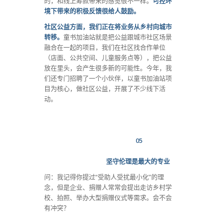
的，和线上筹款带来的感觉很不一样。
可控环
境下带来的积极反馈很给人鼓励。
社区公益方面，我们正在将业务从乡村向城市
转移。
童书加油站就是把公益跟城市社区场景
融合在一起的项目，我们在社区找合作单位
（店面、公共空间、儿童服务点等），把公益
放在里头，会产生很多新的可能性。今年，我
们还专门招聘了一个小伙伴，以童书加油站项
目为核心，做社区公益，开展了不少线下活
动。
05
坚守伦理是最大的专业
问：我记得你提过“受助人受扰最小化”的理
念，但是企业、捐赠人常常会提出走访乡村学
校、拍照、举办大型捐赠仪式等需求。会不会
有冲突？