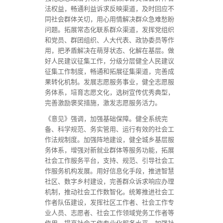
法权益，畅通利益诉求反映渠道，及时回应不
同社会群体关切，用心用情解决群众急难愁盼
问题。拓展常态化联系群众渠道，发挥党组织
和党员、群团组织、人大代表、政协委员等作
用，把矛盾解决在萌芽状态、化解在基层。做
好人民建议征集工作，分级分层健全人民建议
征集工作制度，畅通和拓展征集渠道，完善成
果转化机制。发展志愿服务事业，健全志愿服
务体系，培育志愿文化，选树宣传优秀典型，
完善激励褒奖措施，激发志愿服务活力。
《意见》强调，加强基础保障。健全系统完
备、科学规范、务实管用、运行有效的社会工
作法规制度。加强阵地建设，健全城乡基层服
务体系，增强对新就业群体等服务功能，拓展
社会工作服务平台，支持、规范、引导社会工
作服务机构发展。用好信息化手段，推进智慧
社区、数字乡村建设，完善群众诉求响应办理
机制，推动社会工作数智化。统筹推进社会工
作者队伍建设，发挥社区工作者、社会工作专
业人员、志愿者、社会工作领域党务工作者等
作用，提高社会工作专业化服务水平。加强社