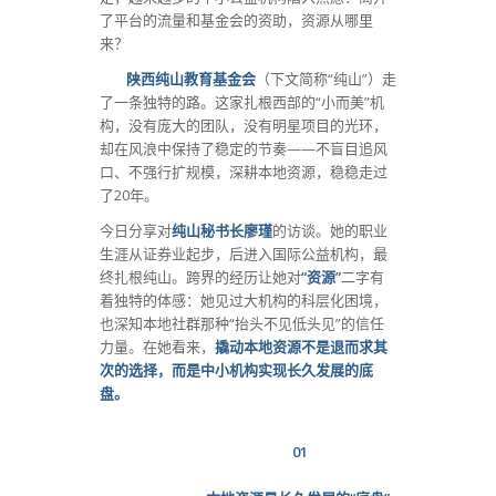
了平台的流量和基金会的资助，资源从哪里
来？
陕西纯
山教育基金会
（下文简称“纯山”）走
了一条独特的路。这家扎根西部的“小而美”机
构，没有庞大的团队，没有明星项目的光环，
却在风浪中保持了稳定的节奏——不盲目追风
口、不强行扩规模，深耕本地资源，稳稳走过
了20年。
今日分享对
纯山秘书长廖瑾
的访谈。她的职业
生涯从证券业起步，后进入国际公益机构，最
终扎根纯山。跨界的经历让她对
“资源”
二字有
着独特的体感：她见过大机构的科层化困境，
也深知本地社群那种“抬头不见低头见”的信任
力量。在她看来，
撬动本地资源不是退而求其
次的选择，而是中小机构实现长久发展的底
盘。
01