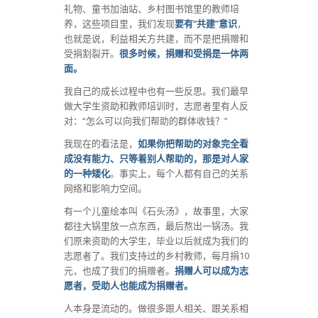
礼物、童书加油站、乡村图书馆里的教师培
养，这些项目里，我们发现
要有“共建”意识
，
也就是说，利益相关方共建，而不是把捐赠和
受捐割裂开。
很多时候，捐赠和受捐是一体两
面。
我自己的成长过程中也有一些反思。我们最早
做大学生资助和教师培训时，志愿者里有人反
对：“怎么可以向我们帮助的群体收钱？”
我现在的看法是，
如果你把帮助的对象完全看
成没有能力、只等着别人帮助的，那是对人家
的一种矮化
。事实上，每个人都有自己的关系
网络和影响力空间。
有一个儿童绘本叫《石头汤》，故事里，大家
都往大锅里放一点东西，最后熬出一锅汤。我
们原来资助的大学生，毕业以后就成为我们的
志愿者了。我们支持过的乡村教师，每月捐10
元，也成了我们的捐赠者。
捐赠人可以成为志
愿者，受助人也能成为捐赠者。
人本身是流动的。做很多跟人相关、跟关系相