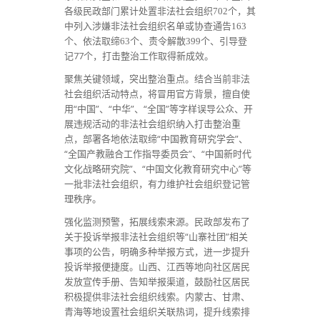
各级民政部门累计处置非法社会组织702个，其
中列入涉嫌非法社会组织名单或协查通告163
个、引导登
个、依法取缔63个、责令解散
399
记77个，打击整治工作取得新成效。
聚焦关键领域，突出整治重点。结合当前非法
社会组织活动特点，将冒用官方背景，擅自使
用“中国”、“中华”、“全国”等字样误导公众、开
展违规活动的非法社会组织纳入打击整治重
点，部署各地依法取缔“中国教育研究学会”、
“全国产教融合工作指导委员会”、“中国新时代
文化战略研究院”、“中国文化教育研究中心”等
一批非法社会组织，有力维护社会组织登记管
理秩序。
强化监测预警，拓展线索来源。民政部发布了
关于投诉举报非法社会组织等“山寨社团”相关
事项的公告，明确多种举报方式，进一步提升
投诉举报便捷度。山西、江西等地向社区居民
发放宣传手册、告知举报渠道，鼓励社区居民
积极提供非法社会组织线索。内蒙古、甘肃、
青海等地设置社会组织关联热词，提升线索排