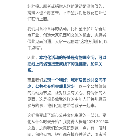
纯粹搞志愿者或捐赠人联谊活动是没价值的，
捐赠人也不愿意来，不希望我们把钱花在让他
们联谊上面。
我们用各种各样的活动，比如童书加油站新站
点开业，创造大家见面和交流的机会，志愿者
借此见面沟通，大家一起创建“这地方我们可以
干点啥”。
因此，
本地化活动的好处是有物理空间，可以
把线上的弱链接变成线下的强链接，加深关
系。
而且我们
发现一个利好：城市居民公共空间不
少，公共社交机会却非常少。
以一个公益组织
的活动为节点，让对社会有关心、有情怀的人
见面，这是很多像我这样的中年人们特别愿意
参与的事，他们也愿意带着孩子一起来。
这好像变成了城市公共文化生活的一部分。变
化从什么时候开始？我觉得大概是2024-2025年
之后，之前我们没太意识到这一点。有一段时
间，保险公司、银行都在搞各种活动，周末活