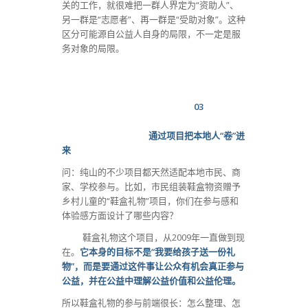
关的工作，就很难把一群人界定为“资助人”、
另一群是“志愿者”、再一群是“受助对象”。这种
区分可能源自公益人自身的局限，不一定是服
务对象的局限。
03
通过项目把本地人“卷”进
来
问：纯山的不少项目都天然适配本地市民、商
家、学校参与。比如，市民组装鞋盒物资赠予
乡村儿童的“鞋盒礼物”项目，你们在参与感和
体验感方面设计了哪些内容？
鞋盒礼物这个项目，从2009年一直做到现
在。
它本身的目标不是“我要给孩子送一份礼
物”，而是要通过这件事让公众有机会真正参与
公益，并在公益中理解公益价值和公益伦理。
所以鞋盒礼物的参与前端很长：怎么整理、怎