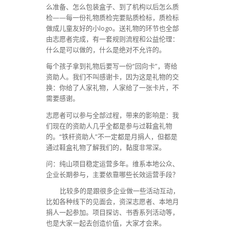
么准备、怎么包装盒子、到了机构以后怎么质
检——每一份礼物质检完要贴质检标，质检标
做成儿童友好的小logo。送礼物的环节也全部
由志愿者完成，有一套规则流程和公益伦理：
什么是可以做的，什么是绝对不允许的。
每个孩子拿到礼物后要写一份“回向卡”，寄给
资助人。我们不叫感谢卡，因为这是礼物的交
换：你给了人家礼物，人家给了一张卡片，不
需要感谢。
志愿者可以参与全部过程，带来的影响是：我
们现在的资助人几乎全都是参与过鞋盒礼物
的。“铁杆资助人”不一定都是月捐人，但都是
通过鞋盒礼物了解我们的，黏度非常深。
问：纯山项目稳定运营多年。维系本地公众、
企业长期参与，主要依靠哪些长效运营手段？
比较多的是跟很多企业做一些活动互动，
比如各种线下的见面会，资深志愿者、本地月
捐人一起参加。项目探访、书香系列活动等，
也是大家一起去创造价值，大家才会来。