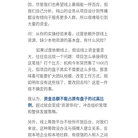
因，尽管我们也希望线上募捐能一呼百应，但
我们自己分析，纯山的业务从项目设计到传播
都没有倾向于服务更多人群，所以很难吸引到
大量的资金。
问：从你的实操经验来看，过度依赖外部线上
资源、缺少本地资源的基本盘，有什么风险？
如果过度依赖线上，假设线上资金量变
大，往往会出现一个问题：项目怎么承接得住
这笔钱？打个比方：机构今年突然筹了1000万
元，但项目的盘子其实不需要这么多钱，那意
味着可能要扩大团队规模、改变工作方式，假
如明年没有这些钱了，要改回去吗？这是一件
很不确定的事。
我认为，
资金总额不能占原有盘子的过高比
例，
超过就会变成“资源导向”，冲击组织管理
和整体发展策略。
另外，线上筹款平台不给你开放后台，对我们
来说，这种筹款没办法与捐赠人建立关系，反
观本地企业和本地社群，有很强的人和人之间