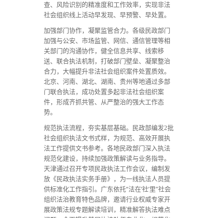
查、风险识别的精准度和工作效率，实现非法
社会组织线上活动早发现、早预警、早处置。
加强部门协作，凝聚监管合力。各级民政部门
加强与公安、市场监管、网信、通信管理等相
关部门的沟通协作，健全信息共享、线索移
送、联合执法机制，打破部门壁垒、凝聚整治
合力，大幅提升非法社会组织案件处置质效。
北京、河南、湖北、湖南、贵州等地通过多部
门联合执法，成功处置多起非法社会组织案
件，形成齐抓共管、从严整治的强大工作态
势。
规范执法流程，夯实基层基础。民政部编发
2批
社会组织执法文书式样，为规范、高效开展执
深入执法
法工作提供文书参考。各地民政部门
规范化建设，持续加强政策解读与业务指导。
天津通过召开专项民政执法工作会议，编制发
放《民政执法实务手册》，为一线执法人员提
供标准化工作指引。广东依托“法在‘社’里”社会
组织法治教育特色品牌，邀请行业权威专家开
展政策法规专题解读培训，精准解答执法难点