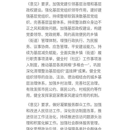
《意见》要求，加强党建引领基层治理和基层
政权建设。强化基层党组织领导作用，建好建
强基层党组织，持续整顿软弱涣散基层党组
织，完善基层监督体系，持续整治群众身边不
正之风和腐败问题。加强基层政权建设，构建
党委领导、党政统筹、简约高效便民的乡镇
（街道）管理体制，增强行政执行、为民服
务、议事协商、应急管理、平安建设能力。持
续为基层减负赋能，全面实施乡镇（街道）履
行职责事项清单，健全村（社区）工作事项准
入制度，推动基层各类网格“多格合一”，巩固
深化清理整治基层组织“滥挂牌”成果。健全党
组织领导的自治、法治、德治相结合的城乡基
层治理体系，加强乡村治理，完善社区治理，
有效发挥市民公约、居民公约、村规民约等作
用，健全发挥家庭家教家风建设作用的机制。
《意见》要求，做好凝聚服务群众工作。加强
和改进人民信访工作，深化信访制度改革，推
进信访工作法治化，持续推进信访问题源头治
理和积案化解工作。加强社会群体服务管理，
强化思想政治引领，依法保障各类社会群体合