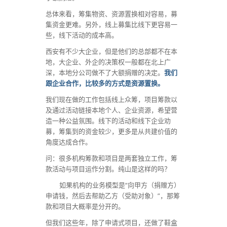
总体来看，筹集物资、资源置换相对容易，募
集资金更难。另外，线上募集比线下更容易一
些，线下活动的成本高。
西安有不少大企业，但是他们的总部都不在本
地，大企业、外企的决策权一般都在北上广
深，本地分公司做不了大额捐赠的决定。
我们
跟企业合作，比较多的方式是资源置换。
我们现在做的工作包括线上众筹，项目筹款以
及通过活动链接本地个人、企业资源，希望营
造一种公益氛围。线下的活动和线下企业劝
募，筹集到的资金较少，更多是从共建价值的
角度达成合作。
问：很多机构筹款和项目是两套独立工作，筹
款活动与项目运作分割。纯山是这样的吗？
如果机构的业务模型是“向甲方（捐赠方）
申请钱，然后去帮助乙方（受助对象）”，那筹
款和项目大概率是分开的。
但我们这些年，除了申请式项目，还做了鞋盒