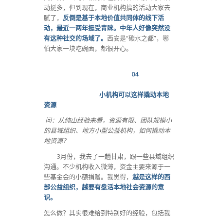
动挺多，但到现在，商业机构搞的活动大家去
腻了，
反倒是基于本地价值共同体的线下活
动，最近一两年挺受青睐。中年人好像突然没
有这种社交的场域了。
西安是“碳水之都”，哪
怕大家一块吃碗面，都很开心。
04
小机构可以这样撬动本地
资源
问：从纯山经验来看，资源有限、团队规模小
的县域组织、地方小型公益机构，如何撬动本
地资源？
3月份，我去了一趟甘肃，跟一些县域组织
沟通。不少机构收入微薄，资金主要来源于一
些基金会的小额捐赠。我觉得，
越是这样的西
部公益组织，越要有盘活本地社会资源的意
识。
怎么做？其实很难给到特别好的经验，包括我