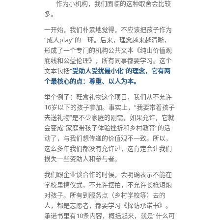
作为小机构，我们面临的这种取舍会比较
多。
一开始，我们朴素地觉得，不应该把孩子作为
“成人play”的一环。后来，理念越来越清晰，
形成了一个专门的机构公共文本《纯山价值观
底线和公益伦理》，所有同事都要学习。这个
文本包括
“受助人受扰最小化”的理念，它有两
个最核心的点：尊重、以人为本。
举个例子：鞋盒礼物这个项目，我们从不允许
16岁以下的孩子参加。事实上，“我要带着孩子
去送礼物”是不少家庭的刚需，如果允许，它就
会变成“家庭带孩子体验挫折和乡村教育”的活
动了，与我们想传递的价值观不一致。所以，
这么多年我们都没有允许过，这肯定会让我们
损失一些资助人和参与者。
我们跟企业谈合作的时候，会明确表示不能在
学校里搞仪式，不允许摆拍，不允许长枪短炮
对孩子。所有到服务点（乡村学校等）去的
人，都是志愿者，都要学习《探访承诺书》。
承诺书里有10条内容，概括起来，就是“什么可