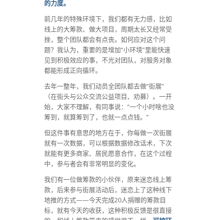
的力度。
前几年的特殊环境下，我们都有无力感，比如
线上的大筹款、做大项目，周期太长又经常受
挫，整个团队都会有点丧。如何应对这个问
题？我认为，重要的是增加“小环境”里能快速
见到积极效应的事，不光对团队，对服务对象
都能形成正向循环。
去年一整年，我们动员全团队都去做“街展”
（在街头与公众交流公益项目、劝募）。一开
始，大家不理解，有同事说：“一个小时啥也没
筹到，就算筹到了，也就一点点钱。”
但这件事有意思的地方在于，你每做一次街展
就有一次数据，可以根据数据修改话术，下次
就能有更多商家、居民愿意合作，在这个过程
中，参与者会有非常明显的变化。
我们有一位做筹款的小伙伴，原来迷恋线上筹
款，后来参与街展活动后，迷恋上了这种线下
地推的方式——今天完成20人捐赠的筹款目
标，就有今天的收获，这种积极反馈是很直接